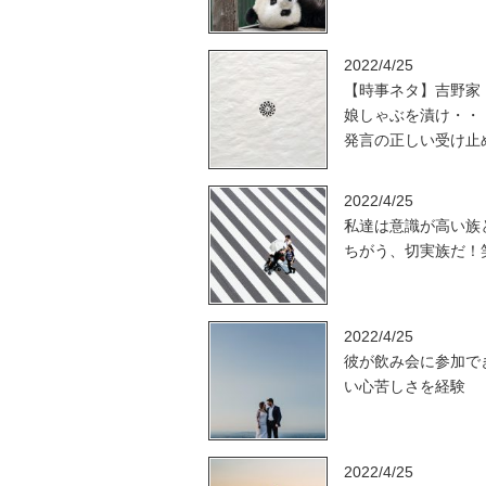
2022/4/25
【時事ネタ】吉野家
娘しゃぶを漬け・・
発言の正しい受け止
2022/4/25
私達は意識が高い族
ちがう、切実族だ！
2022/4/25
彼が飲み会に参加で
い心苦しさを経験
2022/4/25