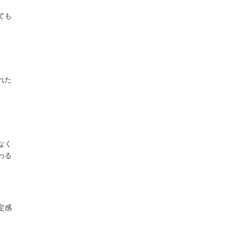
ても
れた
なく
わる
定感