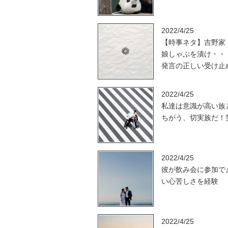
2022/4/25
【時事ネタ】吉野家
娘しゃぶを漬け・・
発言の正しい受け止
2022/4/25
私達は意識が高い族
ちがう、切実族だ！
2022/4/25
彼が飲み会に参加で
い心苦しさを経験
2022/4/25