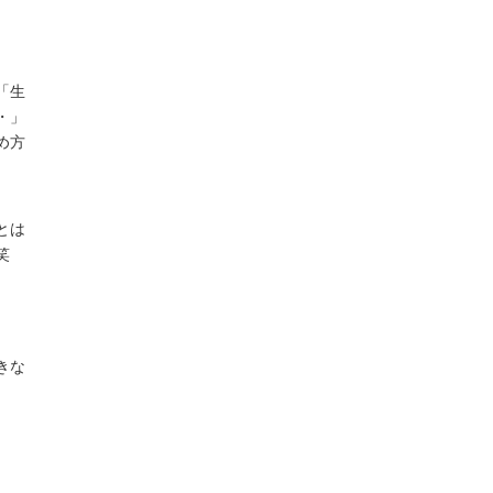
「生
・」
め方
とは
笑
きな