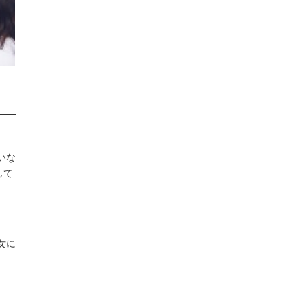
いな
して
女に