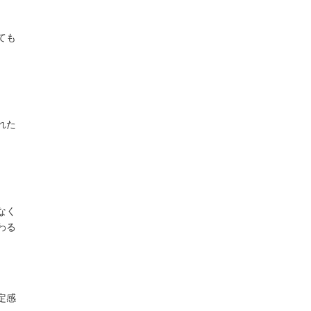
ても
れた
なく
わる
定感