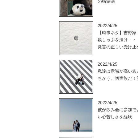
の構築法
2022/4/25
【時事ネタ】吉野家
娘しゃぶを漬け・・
発言の正しい受け止
2022/4/25
私達は意識が高い族
ちがう、切実族だ！
2022/4/25
彼が飲み会に参加で
い心苦しさを経験