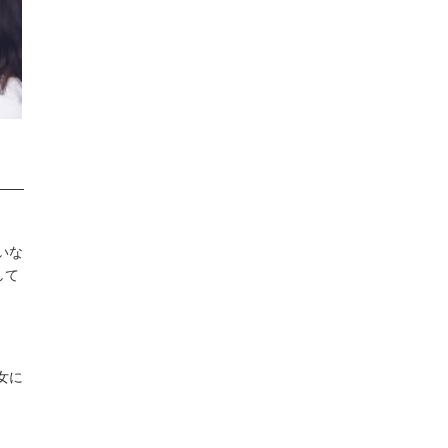
いな
して
女に