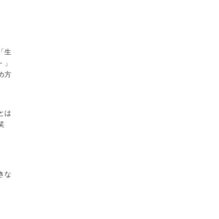
「生
・」
め方
とは
笑
きな