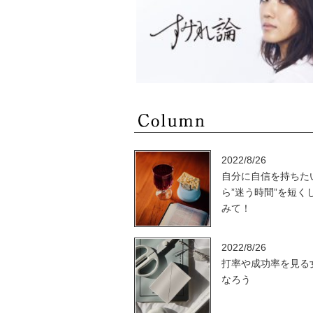
2022/8/26
自分に自信を持ちた
ら”迷う時間”を短く
みて！
2022/8/26
打率や成功率を見る
なろう