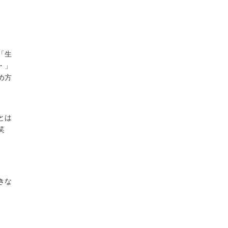
「生
・」
め方
とは
笑
きな