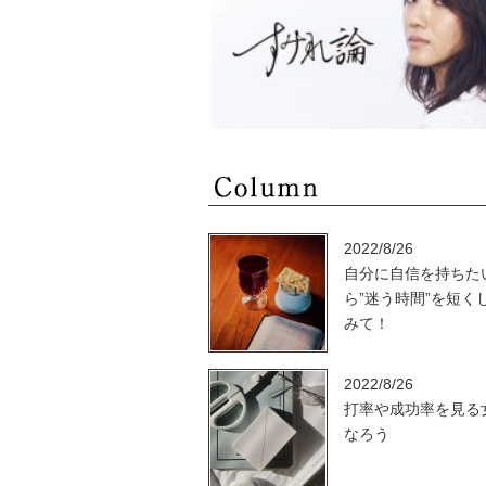
2022/8/26
自分に自信を持ちた
ら”迷う時間”を短く
みて！
2022/8/26
打率や成功率を見る
なろう