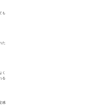
ても
れた
なく
わる
定感