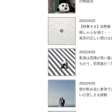
の構築法
2022/4/25
【時事ネタ】吉野家
娘しゃぶを漬け・・
発言の正しい受け止
2022/4/25
私達は意識が高い族
ちがう、切実族だ！
2022/4/25
彼が飲み会に参加で
い心苦しさを経験