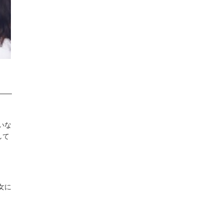
いな
して
女に