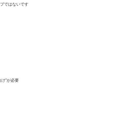
プではないです
け”が必要