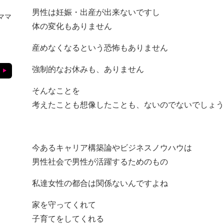
男性は妊娠・出産が出来ないですし
ママ
体の変化もありません
産めなくなるという恐怖もありません
強制的なお休みも、ありません
そんなことを
考えたことも想像したことも、ないのでないでしょう
今あるキャリア構築論やビジネスノウハウは
男性社会で男性が活躍するためのもの
私達女性の都合は関係ないんですよね
家を守ってくれて
子育てをしてくれる