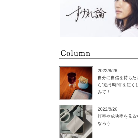
2022/8/26
自分に自信を持ちた
ら”迷う時間”を短く
みて！
2022/8/26
打率や成功率を見る
なろう