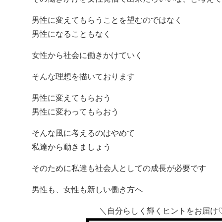
男性に変えてもらうことを望むのではなく
男性になることもなく
女性から社会に働きかけていく
そんな理想を描いております
男性に変えてもらおう
男性に変わってもらおう
そんな風に考えるのはやめて
私達から動きましょう
そのために私達も社会人としての成長が必要です
男性も、女性も新しい働き方へ
＼自分らしく輝くヒントをお届け