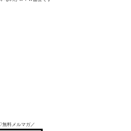
♡無料メルマガ／