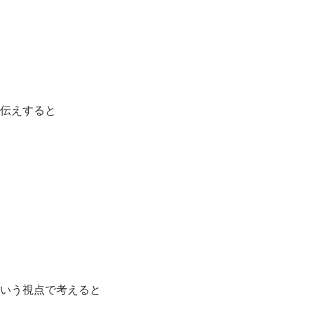
伝えすると
いう視点で考えると