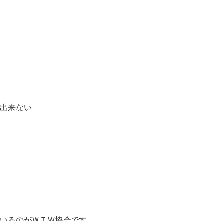
出来ない
いるのがＷＴＷ協会です