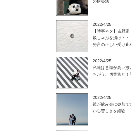
の構築法
2022/4/25
【時事ネタ】吉野家
娘しゃぶを漬け・・
発言の正しい受け止
2022/4/25
私達は意識が高い族
ちがう、切実族だ！
2022/4/25
彼が飲み会に参加で
い心苦しさを経験