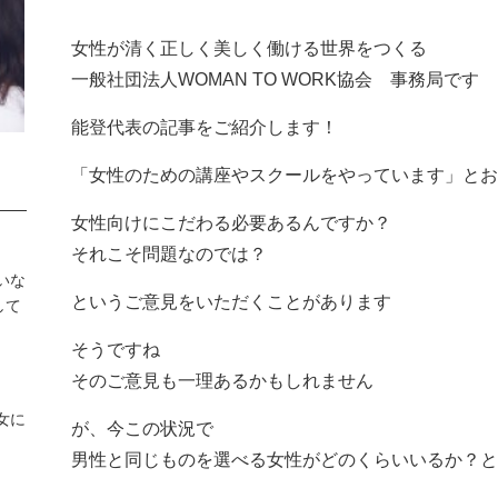
女性が清く正しく美しく働ける世界をつくる
一般社団法人WOMAN TO WORK協会 事務局です
能登代表の記事をご紹介します！
「女性のための講座やスクールをやっています」とお
女性向けにこだわる必要あるんですか？
それこそ問題なのでは？
いな
というご意見をいただくことがあります
して
そうですね
そのご意見も一理あるかもしれません
女に
が、今この状況で
男性と同じものを選べる女性がどのくらいいるか？と