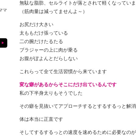
無駄な脂肪、セルライトが落とされて軽くなっていま
ママ
（筋肉量は減ってませんよ～）
お尻だけ大きい
太ももだけ張っている
二の腕だけたるたる
ブラジャーの上に肉が乗る
お腹がぽよんとだらしない
これらって全て生活習慣から来ています
変な癖があるからそこにだけ出ているんです
私の下半身太りもそうでした
その癖を見抜いてアプローチするとするするっと解消
体は本当に正直です
そしてするするっとの速度を速めるために必要なのが