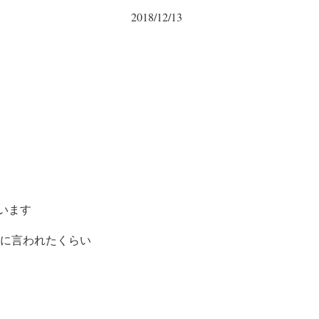
2018/12/13
います
に言われたく
らい