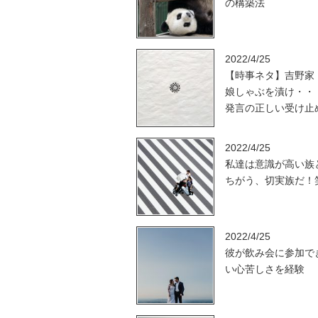
の構築法
2022/4/25
【時事ネタ】吉野家
娘しゃぶを漬け・・
発言の正しい受け止
2022/4/25
私達は意識が高い族
ちがう、切実族だ！
2022/4/25
彼が飲み会に参加で
い心苦しさを経験