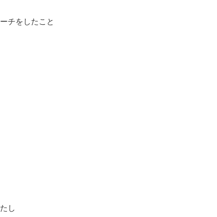
ーチをしたこ
と
たし