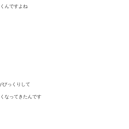
くんですよね
がびっくりし
て
くなってきた
んです