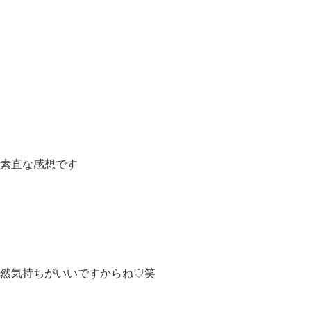
素直な感想で
す
然気持ちがい
いですからね♡笑