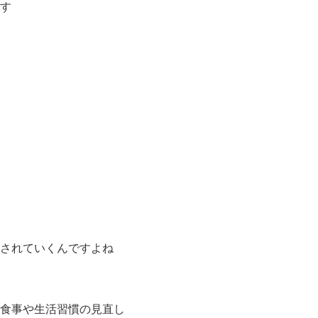
す
されていくん
ですよね
食事や生活習
慣の見直し