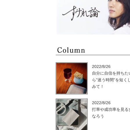
2022/8/26
自分に自信を持ちた
ら”迷う時間”を短く
みて！
2022/8/26
打率や成功率を見る
なろう