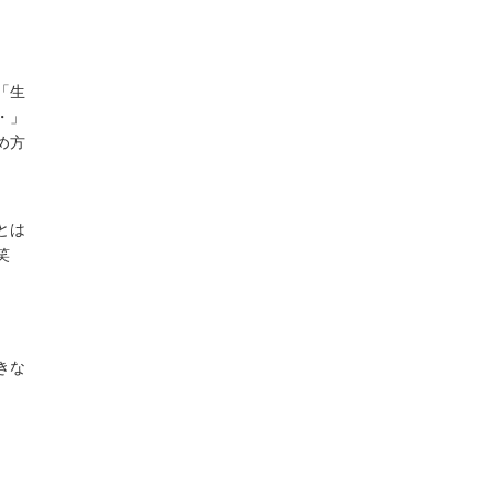
「生
・」
め方
とは
笑
きな