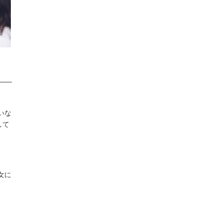
いな
して
女に