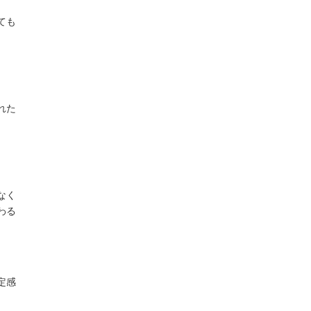
ても
れた
なく
わる
定感