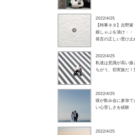
2022/4/25
【時事ネタ】吉野家
娘しゃぶを漬け・・
発言の正しい受け止
2022/4/25
私達は意識が高い族
ちがう、切実族だ！
2022/4/25
彼が飲み会に参加で
い心苦しさを経験
2022/4/25