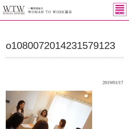
o1080072014231579123
2019/01/17