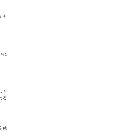
ても
れた
なく
わる
定感