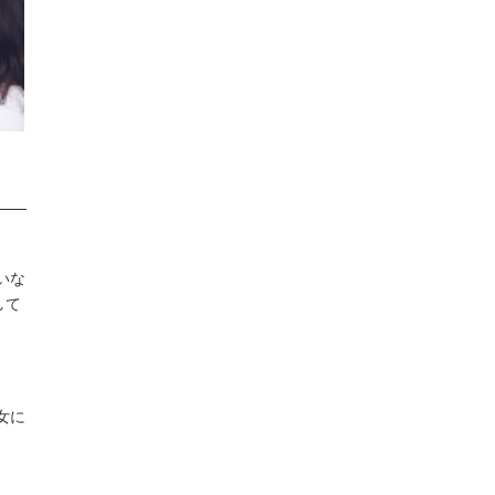
いな
して
女に