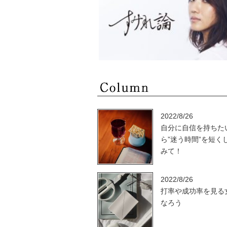
2022/8/26
自分に自信を持ちた
ら”迷う時間”を短く
みて！
2022/8/26
打率や成功率を見る
なろう