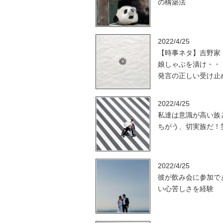
の構築法
2022/4/25
【時事ネタ】吉野家
娘しゃぶを漬け・・
発言の正しい受け止
2022/4/25
私達は意識が高い族
ちがう、切実族だ！
2022/4/25
彼が飲み会に参加で
い心苦しさを経験