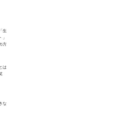
「生
・」
め方
とは
笑
きな