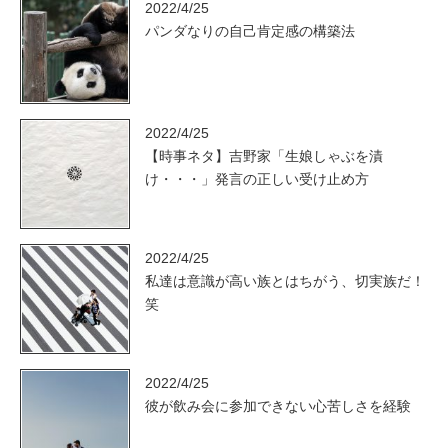
2022/4/25
パンダなりの自己肯定感の構築法
2022/4/25
【時事ネタ】吉野家「生娘しゃぶを漬
け・・・」発言の正しい受け止め方
2022/4/25
私達は意識が高い族とはちがう、切実族だ！
笑
2022/4/25
彼が飲み会に参加できない心苦しさを経験