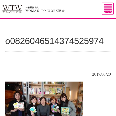
o0826046514374525974
2019/03/20