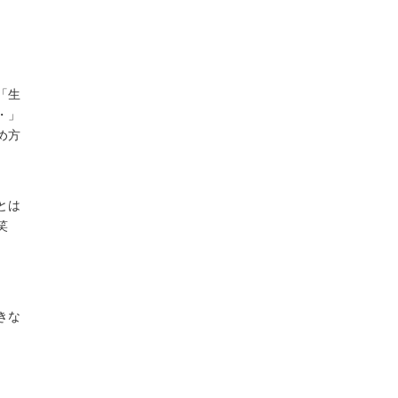
「生
・」
め方
とは
笑
きな