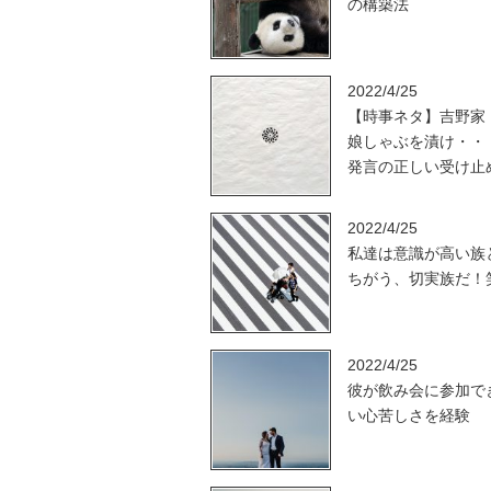
の構築法
2022/4/25
【時事ネタ】吉野家
娘しゃぶを漬け・・
発言の正しい受け止
2022/4/25
私達は意識が高い族
ちがう、切実族だ！
2022/4/25
彼が飲み会に参加で
い心苦しさを経験