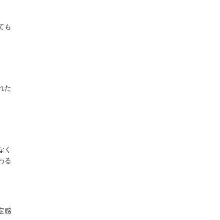
ても
れた
なく
わる
定感