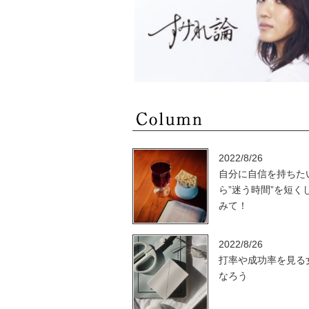
2022/8/26
自分に自信を持ちた
ら”迷う時間”を短く
みて！
2022/8/26
打率や成功率を見る
なろう