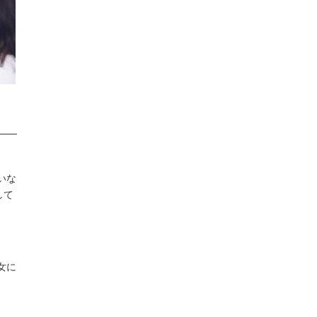
いな
して
女に