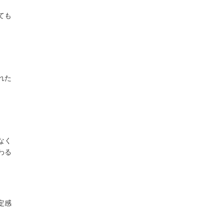
ても
れた
なく
わる
定感