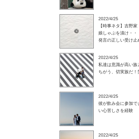
2022/4/25
【時事ネタ】吉野家
娘しゃぶを漬け・・
発言の正しい受け止
2022/4/25
私達は意識が高い族
ちがう、切実族だ！
2022/4/25
彼が飲み会に参加で
い心苦しさを経験
2022/4/25