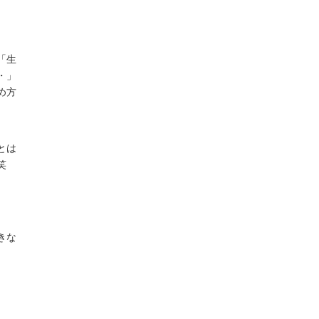
「生
・」
め方
とは
笑
きな