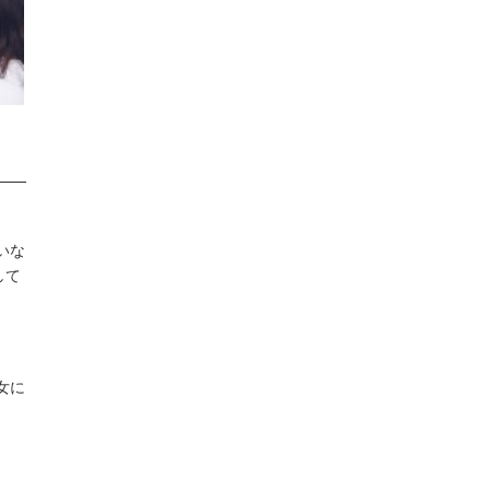
いな
して
女に