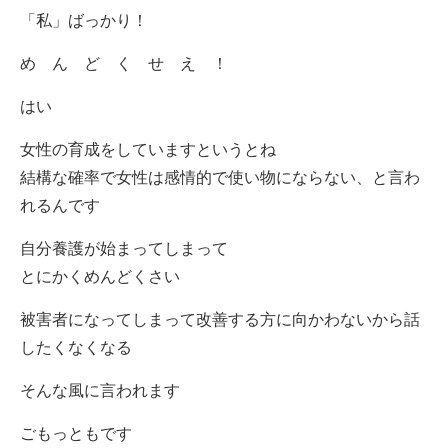
「私」ばっかり！
め ん ど く せ え ！
はい
女性の育成をしていますというとね
結構な確率で女性は感情的で使い物にならない、と言わ
れるんです
自分養護が始まってしまって
とにかくめんどくさい
被害者になってしまって改善する方に向かわないから話
したくなくなる
そんな風に言われます
ごもっともです