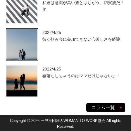
私達は意識が高い族とはちがう、切実族だ！
笑
2022/4/25
彼が飲み会に参加できない心苦しさを経験
2022/4/25
寝落ちしちゃうのはママだけじゃないよ！
コラム一覧
Copyright © 2026 一般社団法人WOMAN TO WORK協会 All rights
Reserved.